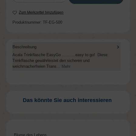
Zum Merkzettel hinzufügen
Produktnummer:
TF-EG-500
Beschreibung
Acala Trinkflasche EasyGo ...........easy to go! Diese
Trinkflasche gewährleistet den sicheren und
weichmacherfreien Trans…
Mehr
Das könnte Sie auch interessieren
Produktgalerie überspringen
Blume des Lebens