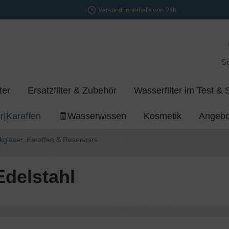
Versand innerhalb von 24h
S
ter
Ersatzfilter & Zubehör
Wasserfilter im Test & 
r|Karaffen
🧾Wasserwissen
Kosmetik
Angebo
kgläser, Karaffen & Reservoirs
delstahl