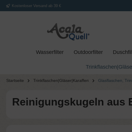
Kostenloser Versand ab 39 €
springen
Zur Hauptnavigation springen
Wasserfilter
Outdoorfilter
Duschfil
Trinkflaschen|Gläse
Startseite
Trinkflaschen|Gläser|Karaffen
Glasflaschen, Trin
Reinigungskugeln aus E