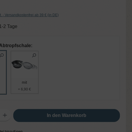
t. - Versandkostenfrei ab 39 € (in DE)
 1-2 Tage
Abtropfschale:
mit
+ 6,90 €
ib den gewünschten Wert ein oder benutze die Schaltflächen um die Anzahl zu er
In den Warenkorb
tel hinzufügen