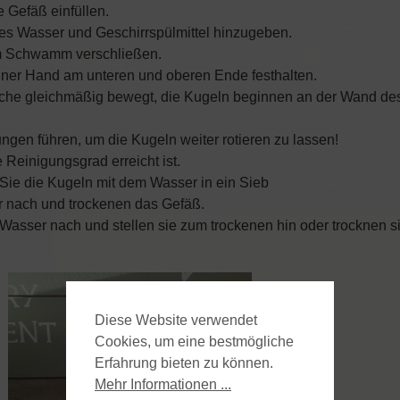
e Gefäß einfüllen.
mes Wasser und Geschirrspülmittel hinzugeben.
em Schwamm verschließen.
einer Hand am unteren und oberen Ende festhalten.
sche gleichmäßig bewegt, die Kugeln beginnen an der Wand des
gen führen, um die Kugeln weiter rotieren zu lassen!
 Reinigungsgrad erreicht ist.
Sie die Kugeln mit dem Wasser in ein Sieb
r nach und trockenen das Gefäß.
 Wasser nach und stellen sie zum trockenen hin oder trocknen s
Diese Website verwendet
Cookies, um eine bestmögliche
Erfahrung bieten zu können.
Mehr Informationen ...