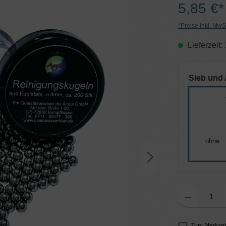
5,85 €*
*Preise inkl. MwS
Lieferzeit:
Sieb und 
ohne
Produkt Anzahl: G
Zum Merkzet