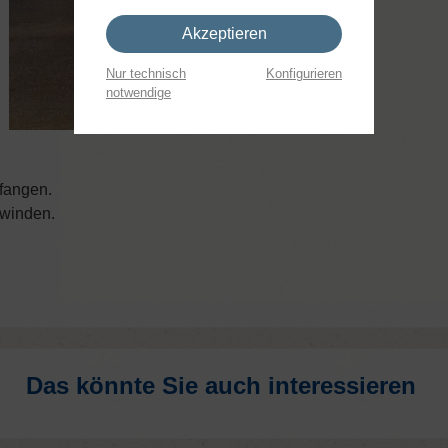
Akzeptieren
Nur technisch
Konfigurieren
notwendige
fangen.
hwinden.
Das könnte Sie auch interessieren