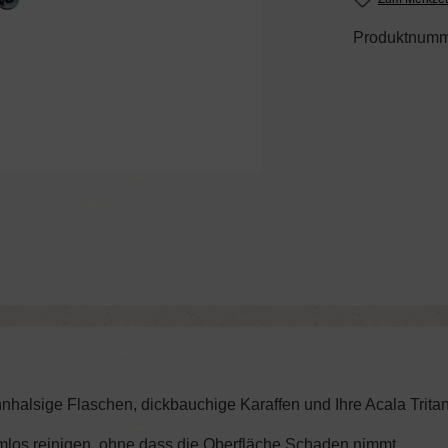
Produktnumm
alsige Flaschen, dickbauchige Karaffen und Ihre Acala Tritan
mlos reinigen, ohne dass die Oberfläche Schaden nimmt.