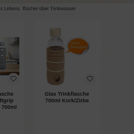
s Lebens
Bücher über Trinkwasser
asche
Glas Trinkflasche
ftgrip
700ml Kork/Zirbe
 700ml