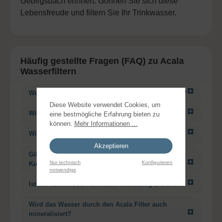
Gebirgsbach erinnert. Gönnen Sie sich diese
Lebensfreude und filtern Sie Ihr Trinkwasser.
Häufig gestellte Fragen (FAQ) zu Acala
Wasserfiltern
Welche Schadstoffe entfernt ein Acala Wasserfilter?
Diese Website verwendet Cookies, um
Wie funktioniert die Filterung ohne Strom?
eine bestmögliche Erfahrung bieten zu
können.
Mehr Informationen ...
Wie lange hält eine Acala Filterkartusche?
Akzeptieren
Gibt es Acala Wasserfilter aus Glas oder nur aus
Nur technisch
Konfigurieren
Kunststoff?
notwendige
Ist der verwendete Kunststoff nachhaltig & sicher?
Wird das Wasser durch den Acala Filter auch
mineralisiert?