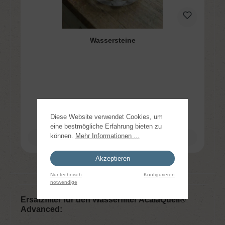
Wassersteine
Ab
9,95 €*
Diese Website verwendet Cookies, um
eine bestmögliche Erfahrung bieten zu
können.
Mehr Informationen ...
Details
Akzeptieren
Nur technisch
Konfigurieren
notwendige
Ersatzfilter für den Wasserfilter AcalaQuell®
Advanced: