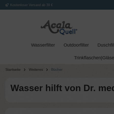
Kostenloser Versand ab 39 €
springen
Zur Hauptnavigation springen
Wasserfilter
Outdoorfilter
Duschfil
Trinkflaschen|Gläse
Startseite
Weiteres
Bücher
Wasser hilft von Dr. me