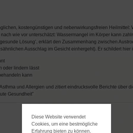
nglichen, kostengünstigen und nebenwirkungsfreien Heilmittel: 
 nach wie vor unterschätzt: Wassermangel im Körper kann zahl
ie gesunde Lösung’, erklärt den Zusammenhang zwischen Austro
sähnlichen Ausschlag im Gesicht einhergeht). Er schildert hier
nnt
oder lindern lässt
 behandeln kann
Asthma und Allergien und zitiert eindrucksvolle Berichte über d
gute Gesundheit"
Diese Website verwendet
Cookies, um eine bestmögliche
Erfahrung bieten zu können.