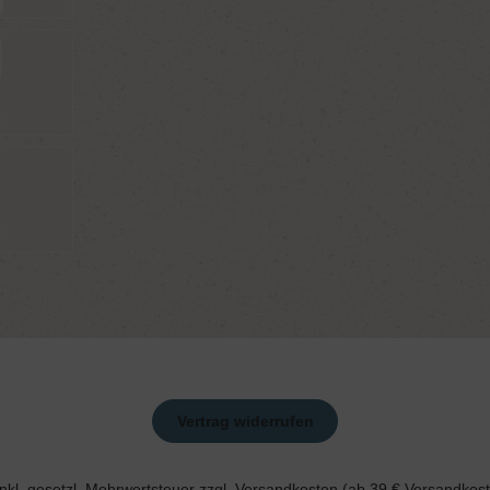
Vertrag widerrufen
 inkl. gesetzl. Mehrwertsteuer zzgl.
Versandkosten
(ab 39 € Versandkoste