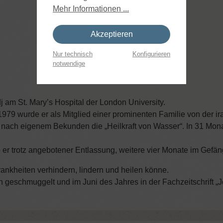
Mehr Informationen ...
Akzeptieren
Nur technisch
Konfigurieren
notwendige
 am St. Mary’s Hospital der London University.
. 1979 wurde er als Mitglied einer prominenten Familie von der i
is nach eigenem Bekunden die „Heilkraft von Wasser“. In 31 M
r trotz angebotener Entlassung, weitere vier Monate im Gefän
ankheiten verhindern, lindern und heilen könne.
geschmuggelt und im Juni des Jahres in der Fachzeitschrift „Jou