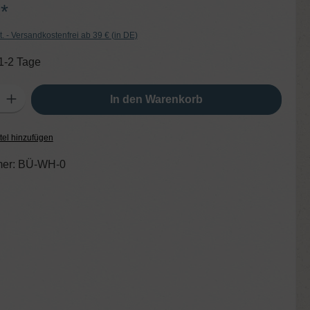
*
t. - Versandkostenfrei ab 39 € (in DE)
 1-2 Tage
ib den gewünschten Wert ein oder benutze die Schaltflächen um die Anzahl zu er
In den Warenkorb
tel hinzufügen
er:
BÜ-WH-0