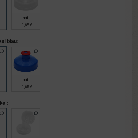
mit
+ 1,85 €
el blau:
mit
+ 1,85 €
kel: