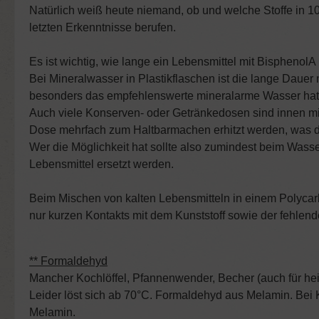
Natürlich weiß heute niemand, ob und welche Stoffe in 10 
letzten Erkenntnisse berufen.
Es ist wichtig, wie lange ein Lebensmittel mit Bispheno
Bei Mineralwasser in Plastikflaschen ist die lange Dau
besonders das empfehlenswerte mineralarme Wasser hat na
Auch viele Konserven- oder Getränkedosen sind innen mit
Dose mehrfach zum Haltbarmachen erhitzt werden, was di
Wer die Möglichkeit hat sollte also zumindest beim Wass
Lebensmittel ersetzt werden.
Beim Mischen von kalten Lebensmitteln in einem Polycar
nur kurzen Kontakts mit dem Kunststoff sowie der fehl
** Formaldehyd
Mancher Kochlöffel, Pfannenwender, Becher (auch für hei
Leider löst sich ab 70°C. Formaldehyd aus Melamin. Bei 
Melamin.