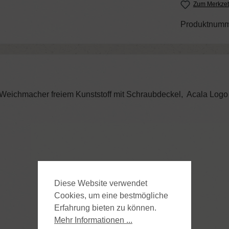
Zum Merkzet
Produktnumm
em, Weichmacher freiem Kunststoff mit Schraubdeckel, Acala Lo
Diese Website verwendet
Cookies, um eine bestmögliche
Erfahrung bieten zu können.
Mehr Informationen ...