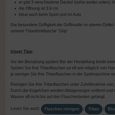
er gibt 3 verschiedene Deckel (siehe weiter unten), h
die Öffnung ist 3,9 cm
Ideal auch beim Sport und im Auto
Die besondere Griffigkeit der Griffmulde im oberen Dritt
unserer Tritantrinkflasche "Grip"
Unser Tipp;
Vor der Benutzung spülen! Bei der Herstellung bleibt imm
Spülen Sie Ihre Tritanflaschen so oft wie möglich von Ha
je weniger Sie Ihre Tritanflaschen in der Spülmaschine r
Reinigen Sie Ihre Tritanflaschen unter Zuhilfenahme von
Durch die Kügelchen werden Ablagerungen entfernt und Ih
Wasser oft nicht bis auf den Flaschenboden gelangt.
Lesen Sie auch:
Flaschen reinigen
Tritan
Blu
│
│