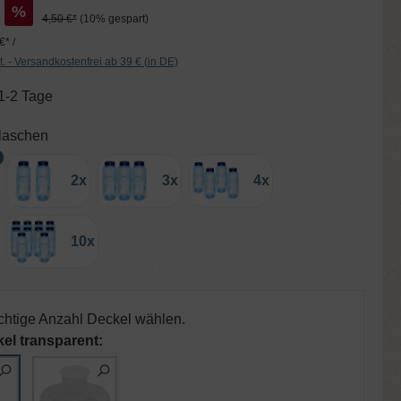
%
4,50 €*
(10% gespart)
€* /
t. - Versandkostenfrei ab 39 € (in DE)
 1-2 Tage
auswählen
flaschen
2x
3x
4x
10x
richtige Anzahl Deckel wählen.
el transparent: