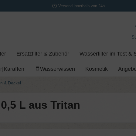
Versand innerhalb von 24h
S
ter
Ersatzfilter & Zubehör
Wasserfilter im Test & 
r|Karaffen
🧾Wasserwissen
Kosmetik
Angebo
en & Deckel
0,5 L aus Tritan