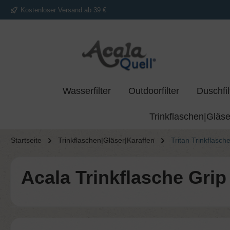
Kostenloser Versand ab 39 €
springen
Zur Hauptnavigation springen
Wasserfilter
Outdoorfilter
Duschfil
Trinkflaschen|Gläse
Startseite
Trinkflaschen|Gläser|Karaffen
Tritan Trinkflasch
Acala Trinkflasche Grip 