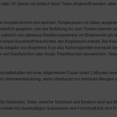
oder 20 Jahren als kritisch beim Tritan eingestuft werden, aber
lA in Kontakt kommt und welchen Temperaturen es dabei ausgese
er natürlich gegeben, von der Befüllung bis zum Trinken könne
türlich ein stärkeres Reaktionspotential mit BisphenolA als st
 einem Kunststoff beschichtet, der BisphenolA enthält. Bei Ko
e Abgabe von Bisphenol A an das Nahrungsmittel eventuell be
er auf Glasflaschen oder Acala-Tritanflaschen ausweichen. Vera
bonatbehälter mit einer allgemeinen Dauer unter 2 Minuten we
enden Wärmeentwicklung, wenn überhaupt nur minimale Mengen 
ße Getränke), Teller, manche Schüssel und Besteck sind aus M
Kontakt mit säurehaltigen Substanzen wie Fruchtsaft löst sich