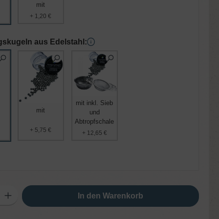
mit
+ 1,20 €
skugeln aus Edelstahl:
mit inkl. Sieb
mit
und
Abtropfschale
+ 5,75 €
+ 12,65 €
ib den gewünschten Wert ein oder benutze die Schaltflächen um die Anzahl zu er
In den Warenkorb