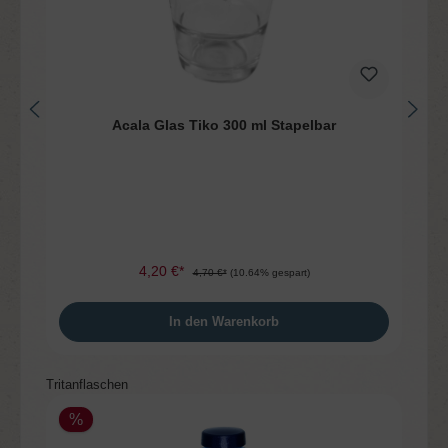
Acala Glas Tiko 300 ml Stapelbar
4,20 €*
4,70 €*
(10.64% gespart)
In den Warenkorb
Produktgalerie überspringen
Tritanflaschen
%