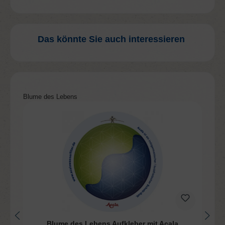
Das könnte Sie auch interessieren
Produktgalerie überspringen
Blume des Lebens
Blume des Lebens Aufkleber mit Acala