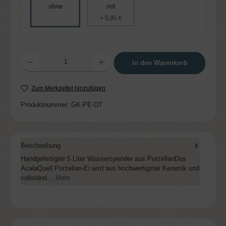
ohne
mit
+ 5,95 €
Produkt Anzahl: Gib den gewünschten Wert ein oder benutze die Schaltflächen um die 
In den Warenkorb
Zum Merkzettel hinzufügen
Produktnummer:
GK-PE-DT
Beschreibung
Handgefertigter 5 Liter Wasserspender aus PorzellanDas
AcalaQuell Porzellan-Ei wird aus hochwertigster Keramik und
vollständ…
Mehr