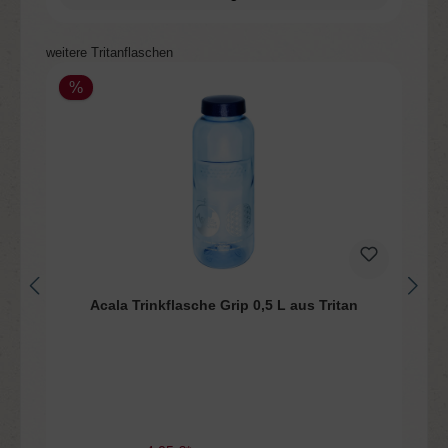
Produktgalerie überspringen
weitere Tritanflaschen
%
n
Acala Trinkflasche Grip 0,5 L aus Tritan