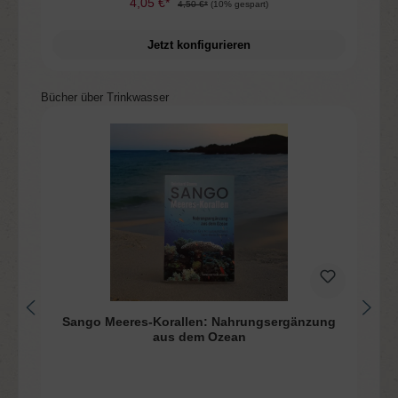
4,05 €*
4,50 €*
(10% gespart)
Jetzt konfigurieren
Produktgalerie überspringen
Bücher über Trinkwasser
Sango Meeres-Korallen: Nahrungsergänzung
aus dem Ozean