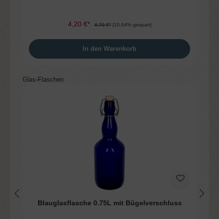
4,20 €*
4,70 €*
(10.64% gespart)
In den Warenkorb
Produktgalerie überspringen
Glas-Flaschen
Blauglasflasche 0.75L mit Bügelverschluss