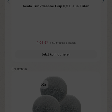
n
Acala Trinkflasche Grip 0,5 L aus Tritan
4,05 €*
4,50 €*
(10% gespart)
Jetzt konfigurieren
Produktgalerie überspringen
Ersatzfilter