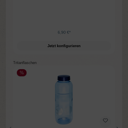
6,90 €*
Jetzt konfigurieren
Produktgalerie überspringen
Tritanflaschen
%