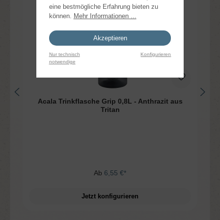
eine bestmögliche Erfahrung bieten zu
können.
Mehr Informationen ...
Akzeptieren
Nur technisch
Konfigurieren
notwendige
Acala Trinkflasche Grip 0,8L - Anthrazit aus
Tritan
Ab
6,55 €*
Jetzt konfigurieren