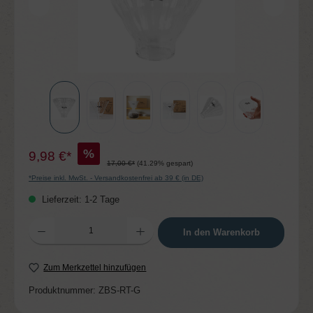
%
9,98 €*
17,00 €*
(41.29% gespart)
*Preise inkl. MwSt. - Versandkostenfrei ab 39 € (in DE)
Lieferzeit: 1-2 Tage
Produkt Anzahl: Gib den gewünschten Wert ein oder benutze die Schaltflächen um die 
In den Warenkorb
Zum Merkzettel hinzufügen
Produktnummer:
ZBS-RT-G