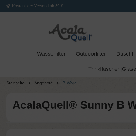
Kostenloser Versand ab 39 €
springen
Zur Hauptnavigation springen
Wasserfilter
Outdoorfilter
Duschfil
Trinkflaschen|Gläse
Startseite
Angebote
B-Ware
AcalaQuell® Sunny B 