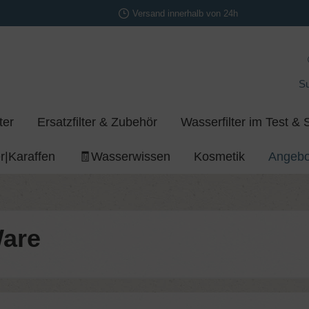
Versand innerhalb von 24h
S
ter
Ersatzfilter & Zubehör
Wasserfilter im Test & 
r|Karaffen
🧾Wasserwissen
Kosmetik
Angebo
Ware