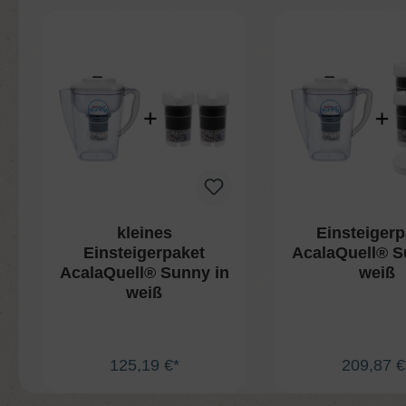
Produktgalerie überspringen
kleines
Einsteigerp
Einsteigerpaket
AcalaQuell® S
AcalaQuell® Sunny in
weiß
weiß
125,19 €*
209,87 €