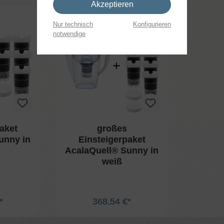
Akzeptieren
Nur technisch
Konfigurieren
notwendige
aket
großes
unny in
Einsteigerpaket
AcalaQuell® Sunny in
weiß
*
368,54 €*