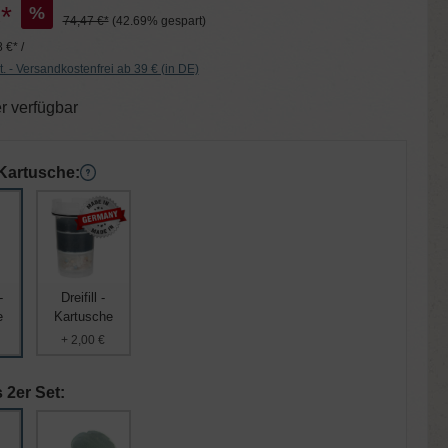
*
%
74,47 €*
(42.69% gespart)
 €* /
t. - Versandkostenfrei ab 39 € (in DE)
r verfügbar
Kartusche:
-
Dreifill -
e
Kartusche
+ 2,00 €
 2er Set: