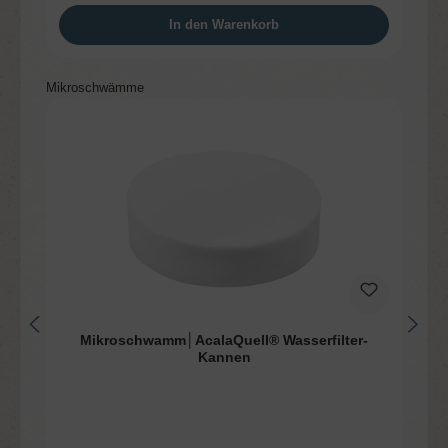
In den Warenkorb
Produktgalerie überspringen
Mikroschwämme
Mikroschwamm│AcalaQuell® Wasserfilter-
Kannen