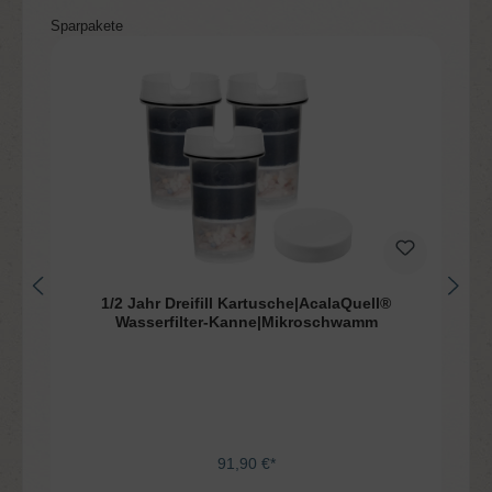
Produktgalerie überspringen
Sparpakete
1/2 Jahr Dreifill Kartusche|AcalaQuell®
Wasserfilter-Kanne|Mikroschwamm
91,90 €*