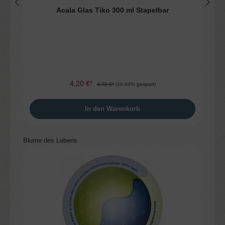
Acala Glas Tiko 300 ml Stapelbar
4,20 €*
4,70 €*
(10.64% gespart)
In den Warenkorb
Produktgalerie überspringen
Blume des Lebens