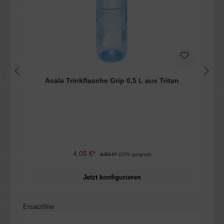
n
Acala Trinkflasche Grip 0,5 L aus Tritan
4,05 €*
4,50 €*
(10% gespart)
Jetzt konfigurieren
Produktgalerie überspringen
Ersatzfilter