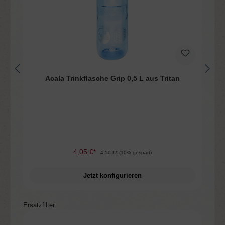
n
Acala Trinkflasche Grip 0,5 L aus Tritan
4,05 €*
4,50 €*
(10% gespart)
Jetzt konfigurieren
Produktgalerie überspringen
Ersatzfilter