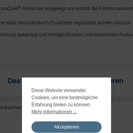
®
alaQuell
Advanced
ausgelegt und enthält die Filterkomponen
e dass zwischendurch Ersatzteile organisiert werden müssen.
rleistung ausgelegt und ermöglicht einen unkomplizierten Austa
Das könnte Sie auch interessieren
Diese Website verwendet
Cookies, um eine bestmögliche
Erfahrung bieten zu können.
tanflaschen
Mehr Informationen ...
Akzeptieren