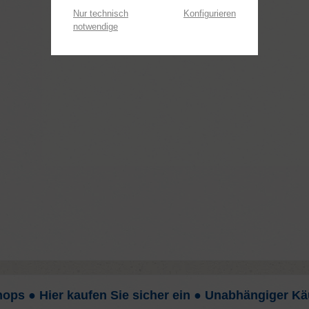
Nur technisch
Konfigurieren
notwendige
hops ● Hier kaufen Sie sicher ein ● Unabhängiger Kä