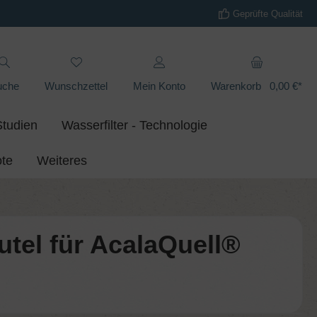
Geprüfte Qualität
uche
Wunschzettel
Mein Konto
Warenkorb
0,00 €*
Studien
Wasserfilter - Technologie
te
Weiteres
utel für AcalaQuell®