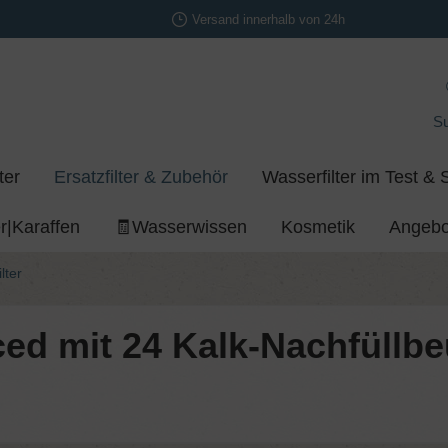
Versand innerhalb von 24h
S
ter
Ersatzfilter & Zubehör
Wasserfilter im Test & 
r|Karaffen
🧾Wasserwissen
Kosmetik
Angebo
lter
ed mit 24 Kalk-​Nachfüllbe