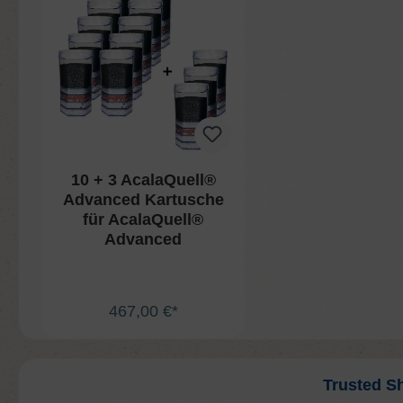
10 + 3 AcalaQuell®
Advanced Kartusche
für AcalaQuell®
Advanced
467,00 €*
In den Warenkorb
Trusted S