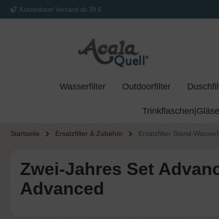
Kostenloser Versand ab 39 €
springen
Zur Hauptnavigation springen
Wasserfilter
Outdoorfilter
Duschfil
Trinkflaschen|Gläse
Startseite
Ersatzfilter & Zubehör
Ersatzfilter Stand-Wasserfi
Zwei-​Jahres Set Advanc
Advanced