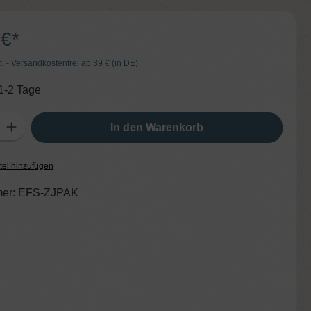
 €*
t. - Versandkostenfrei ab 39 € (in DE)
 1-2 Tage
ib den gewünschten Wert ein oder benutze die Schaltflächen um die Anzahl zu er
In den Warenkorb
tel hinzufügen
er:
EFS-ZJPAK