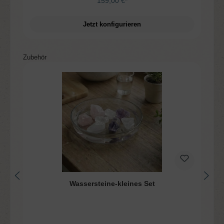
159,00 €*
Jetzt konfigurieren
Produktgalerie überspringen
Zubehör
Wassersteine-kleines Set