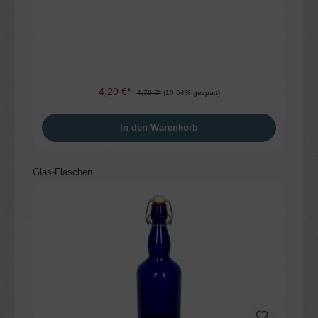
4,20 €*
4,70 €*
(10.64% gespart)
In den Warenkorb
Produktgalerie überspringen
Glas-Flaschen