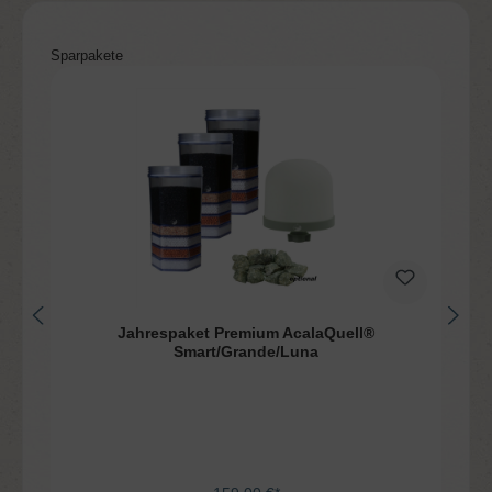
Produktgalerie überspringen
Sparpakete
Jahrespaket Premium AcalaQuell®
Smart/Grande/Luna