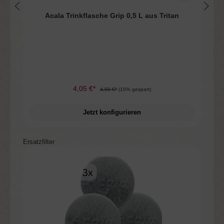
n
Acala Trinkflasche Grip 0,5 L aus Tritan
4,05 €*
4,50 €*
(10% gespart)
Jetzt konfigurieren
Produktgalerie überspringen
Ersatzfilter