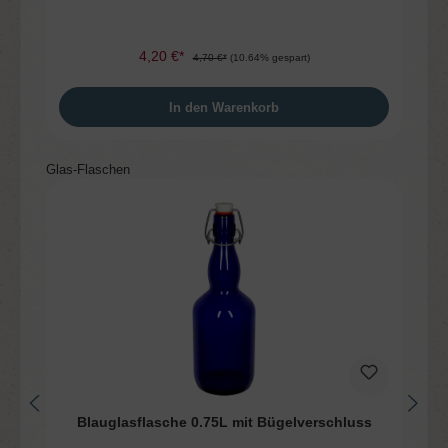
4,20 €*
4,70 €*
(10.64% gespart)
In den Warenkorb
Produktgalerie überspringen
Glas-Flaschen
Blauglasflasche 0.75L mit Bügelverschluss