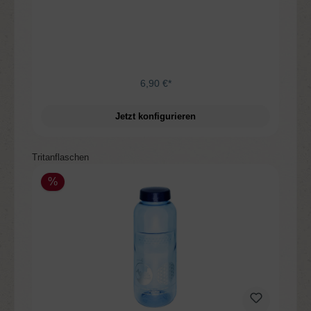
6,90 €*
Jetzt konfigurieren
Produktgalerie überspringen
Tritanflaschen
%