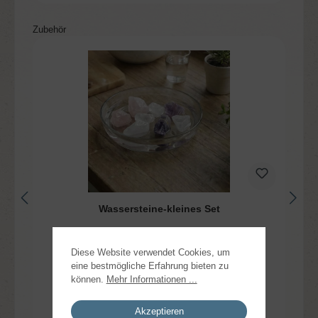
Produktgalerie überspringen
Zubehör
Wassersteine-kleines Set
Diese Website verwendet Cookies, um
eine bestmögliche Erfahrung bieten zu
können.
Mehr Informationen ...
Akzeptieren
5,95 €*