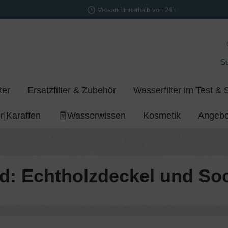
Versand innerhalb von 24h
S
ter
Ersatzfilter & Zubehör
Wasserfilter im Test & 
r|Karaffen
🧾Wasserwissen
Kosmetik
Angebo
: Echtholzdeckel und Soc