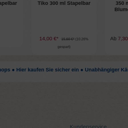
apelbar
Tiko 300 ml Stapelbar
350 
Blum
14,00 €*
Ab
7,3
15,60 €*
(10.26%
gespart)
nkorb
In den Warenkorb
hops ● Hier kaufen Sie sicher ein ● Unabhängiger Kä
Kundenservice