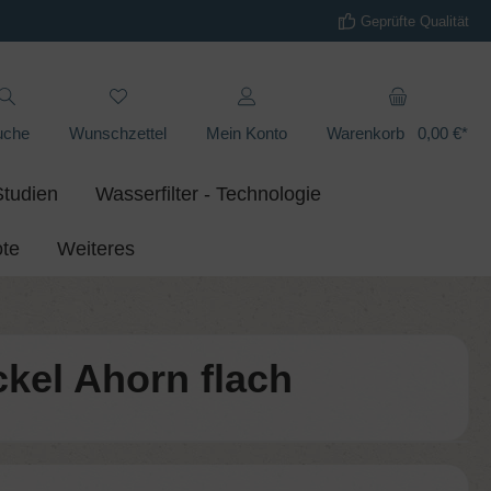
Geprüfte Qualität
uche
Wunschzettel
Mein Konto
Warenkorb
0,00 €*
Studien
Wasserfilter - Technologie
te
Weiteres
kel Ahorn flach