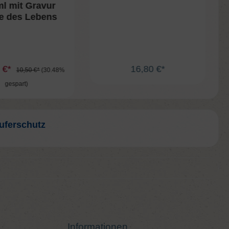
ml mit Gravur
e des Lebens
0 €*
16,80 €*
10,50 €*
(30.48%
gespart)
uferschutz
Informationen