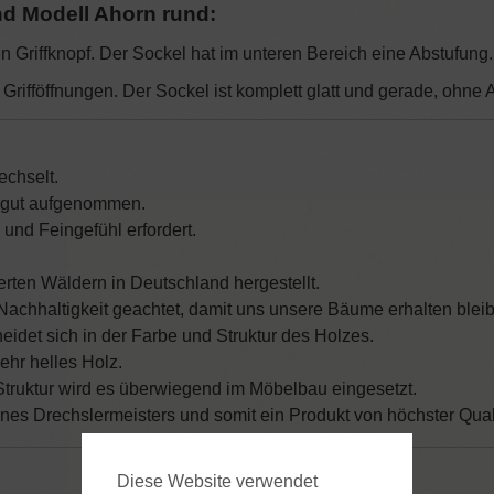
nd Modell Ahorn rund:
en Griffknopf. Der Sockel hat im unteren Bereich eine Abstufung.
i Grifföffnungen. Der Sockel ist komplett glatt und gerade, ohne
echselt.
urgut aufgenommen.
 und Feingefühl erfordert.
ierten Wäldern in Deutschland hergestellt.
 Nachhaltigkeit geachtet, damit uns unsere Bäume erhalten blei
eidet sich in der Farbe und Struktur des Holzes.
sehr helles Holz.
truktur wird es überwiegend im Möbelbau eingesetzt.
ines Drechslermeisters und somit ein Produkt von höchster Quali
Diese Website verwendet