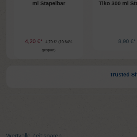
ml Stapelbar
Tiko 300 ml St
4,20 €*
8,90 €*
4,70 €*
(10.64%
gespart)
In den Ware
In den Warenkorb
Trusted S
Wertvolle Zeit sparen