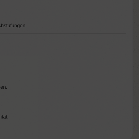
 Abstufungen.
ben.
tät.