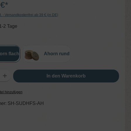
 €*
t. - Versandkostenfrei ab 39 € (in DE)
 1-2 Tage
wählen
orn flach
Ahorn rund
ib den gewünschten Wert ein oder benutze die Schaltflächen um die Anzahl zu er
In den Warenkorb
tel hinzufügen
er:
SH-SUDHFS-AH