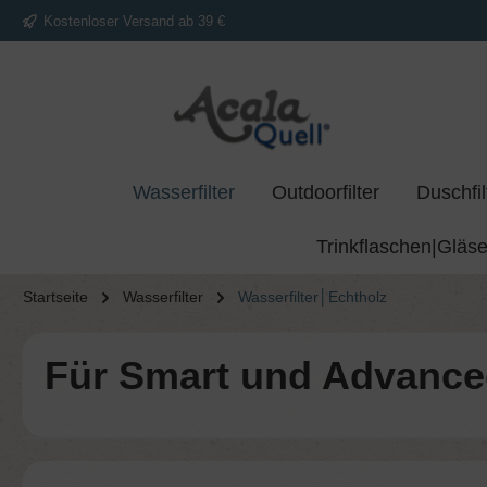
Kostenloser Versand ab 39 €
springen
Zur Hauptnavigation springen
Wasserfilter
Outdoorfilter
Duschfil
Trinkflaschen|Gläse
Startseite
Wasserfilter
Wasserfilter│Echtholz
Für Smart und Advanced