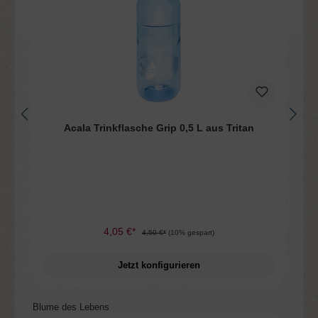
n
Acala Trinkflasche Grip 0,5 L aus Tritan
4,05 €*
4,50 €*
(10% gespart)
Jetzt konfigurieren
Produktgalerie überspringen
Blume des Lebens