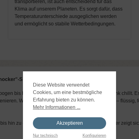
transportieren, ist auch entscheidend für das
Klima auf unserem Planeten. Es sorgt dafür, dass
Temperaturunterschiede ausgeglichen werden
und ermöglicht so stabile Wetterbedingungen.
ocker“-Substanz, dann liegen Sie falsch.
Diese Website verwendet
Cookies, um eine bestmögliche
en bis hin zu einem Eiswürfel, der in einem Getränk chillt. Es i
Erfahrung bieten zu können.
ieren. Wasser tritt in verschiedenen Zuständen auf – flüssig,
Mehr Informationen ...
bis hin zu den dampfenden Geysiren in Island, Wasser zeigt si
Akzeptieren
Nur technisch
Konfigurieren