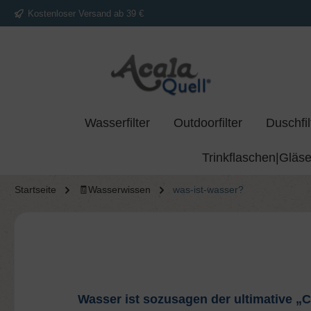
Kostenloser Versand ab 39 €
springen
Zur Hauptnavigation springen
Wasserfilter
Outdoorfilter
Duschfil
Trinkflaschen|Gläse
Startseite
🧾Wasserwissen
was-ist-wasser?
Wasser ist sozusagen der ultimative „C