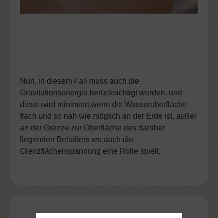
Nun, in diesem Fall muss auch die
Gravitationsenergie berücksichtigt werden,
und
diese wird minimiert,wenn die Wasseroberfläche
flach und so nah wie möglich an der Erde ist, außer
an der Grenze zur Oberfläche des darüber
liegenden Behälters wo auch die
Grenzflächenspannung eine Rolle spielt.