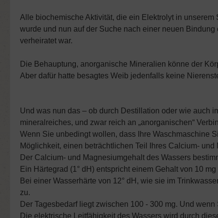
Alle biochemische Aktivität, die ein Elektrolyt in unserem
wurde und nun auf der Suche nach einer neuen Bindung d
verheiratet war.
Die Behauptung, anorganische Mineralien könne der Körper
Aber dafür hatte besagtes Weib jedenfalls keine Nierenste
Und was nun das – ob durch Destillation oder wie auch i
mineralreiches, und zwar reich an „anorganischen“ Verb
Wenn Sie unbedingt wollen, dass Ihre Waschmaschine Sie 
Möglichkeit, einen beträchtlichen Teil Ihres Calcium- 
Der Calcium- und Magnesiumgehalt des Wassers bestimmt
Ein Härtegrad (1° dH) entspricht einem Gehalt von 10 m
Bei einer Wasserhärte von 12° dH, wie sie im Trinkwasse
zu.
Der Tagesbedarf liegt zwischen 100 - 300 mg. Und wenn 
Die elektrische Leitfähigkeit des Wassers wird durch dies