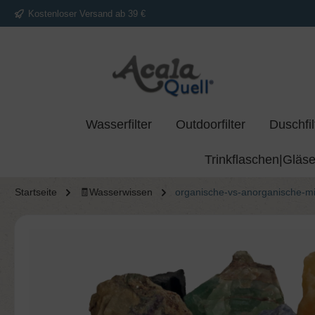
Kostenloser Versand ab 39 €
springen
Zur Hauptnavigation springen
Wasserfilter
Outdoorfilter
Duschfil
Trinkflaschen|Gläse
Startseite
🧾Wasserwissen
organische-vs-anorganische-mi