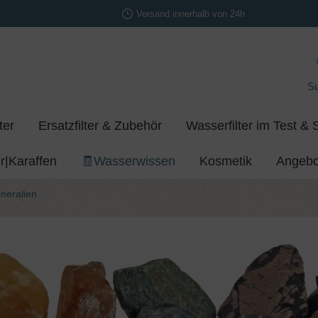
Versand innerhalb von 24h
S
ter
Ersatzfilter & Zubehör
Wasserfilter im Test & 
r|Karaffen
🧾Wasserwissen
Kosmetik
Angebo
neralien