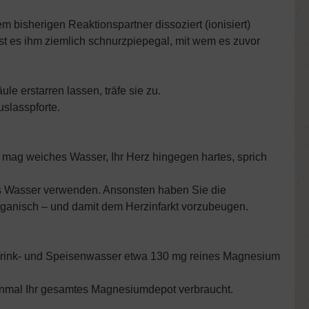
em bisherigen Reaktionspartner dissoziert (ionisiert)
t es ihm ziemlich schnurzpiepegal, mit wem es zuvor
e erstarren lassen, träfe sie zu.
uslasspforte.
 mag weiches Wasser, Ihr Herz hingegen hartes, sprich
tes Wasser verwenden. Ansonsten haben Sie die
rganisch – und damit dem Herzinfarkt vorzubeugen.
an Trink- und Speisenwasser etwa 130 mg reines Magnesium
einmal Ihr gesamtes Magnesiumdepot verbraucht.