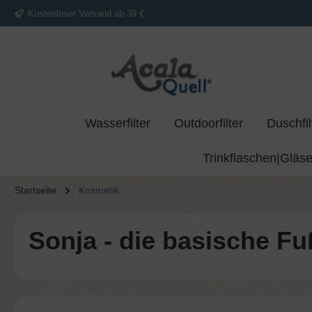
Kostenloser Versand ab 39 €
springen
Zur Hauptnavigation springen
Wasserfilter
Outdoorfilter
Duschfil
Trinkflaschen|Gläse
Startseite
Kosmetik
Sonja - die basische F