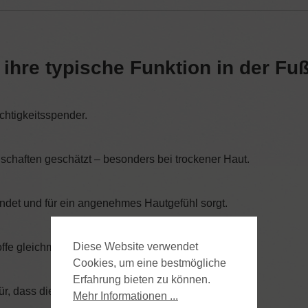
 ihre typische Funktion in der Fu
chtigkeitsspender.
nschaften geschätzt – besonders bei trockener Haut.
indet und für ein angenehmes Hautgefühl sorgt.
Diese Website verwendet
offe gleichmäßig zu verteilen.
Cookies, um eine bestmögliche
Erfahrung bieten zu können.
r, dass die Creme gut einzieht.
Mehr Informationen ...