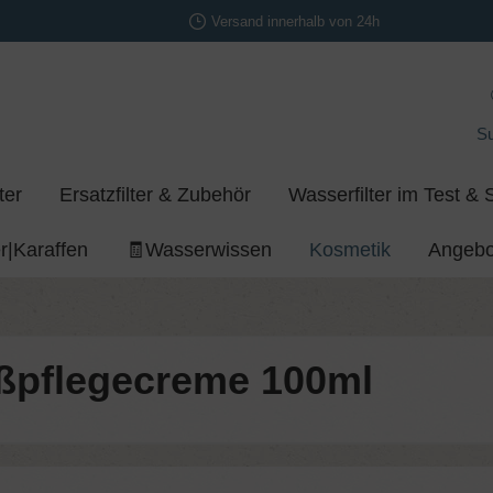
Versand innerhalb von 24h
S
ter
Ersatzfilter & Zubehör
Wasserfilter im Test & 
r|Karaffen
🧾Wasserwissen
Kosmetik
Angebo
ußpflegecreme 100ml