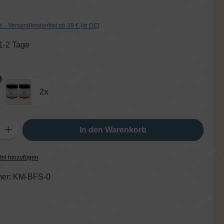
t. - Versandkostenfrei ab 39 € (in DE)
 1-2 Tage
hlen
2x
ib den gewünschten Wert ein oder benutze die Schaltflächen um die Anzahl zu er
In den Warenkorb
tel hinzufügen
er:
KM-BFS-0