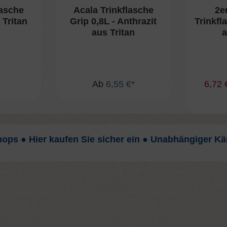
lasche
Acala Trinkflasche
2e
 Tritan
Grip 0,8L - Anthrazit
Trinkfl
aus Tritan
a
Ab
6,55 €*
6,72 
hops ● Hier kaufen Sie sicher ein ● Unabhängiger Kä