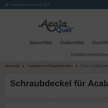
Kostenloser Versand ab 39 €
springen
Zur Hauptnavigation springen
Wasserfilter
Outdoorfilter
Duschfil
Trinkflaschen|Gläse
Startseite
Trinkflaschen|Gläser|Karaffen
Tritan Trinkflasch
Schraubdeckel für Acala