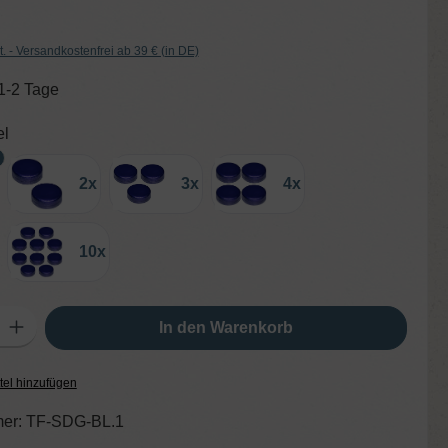
t. - Versandkostenfrei ab 39 € (in DE)
 1-2 Tage
auswählen
el
2x
3x
4x
10x
ib den gewünschten Wert ein oder benutze die Schaltflächen um die Anzahl zu er
In den Warenkorb
tel hinzufügen
er:
TF-SDG-BL.1