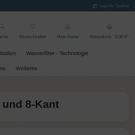
Geprüfte Qualität
uche
Wunschzettel
Mein Konto
Warenkorb
0,00 €*
Studien
Wasserfilter - Technologie
te
Weiteres
 und 8-​Kant