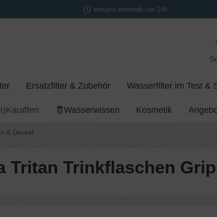
Versand innerhalb von 24h
S
ter
Ersatzfilter & Zubehör
Wasserfilter im Test & 
r|Karaffen
🧾Wasserwissen
Kosmetik
Angebo
en & Deckel
 Tritan Trinkflaschen Grip