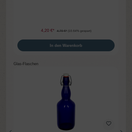
4,20 €*
4,70 €*
(10.64% gespart)
In den Warenkorb
Produktgalerie überspringen
Glas-Flaschen