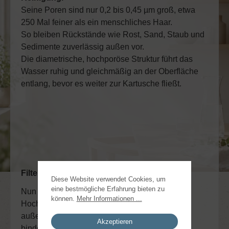
Seine Poren sind nur 0,2 bis 0,45 µm groß, etwa
250 Mal feiner als ein menschliches Haar.
So bleiben Rückstände wie Rost, Sand, Staub und
Sedimente zuverlässig außen vor.
Die diametrische, hochporöse Struktur führt das
Wasser ruhig und gleichmäßig an der Oberfläche
entlang, bevor es weiter zur Kartusche fließt.
Filterkartusche:
Diese Website verwendet Cookies, um
eine bestmögliche Erfahrung bieten zu
Nun fließt das Wasser weiter in die
können.
Mehr Informationen ...
Hochleistungsaktivkohle. Diese besitzt eine
außergewöhnlich große innere Oberfläche und
Akzeptieren
bindet zuverlässig Rückstände wie Pestizide,