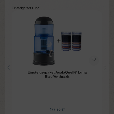
Produktgalerie überspringen
Einsteigerset Luna
Einsteigerpaket AcalaQuell® Luna
Blau/Anthrazit
477,90 €*