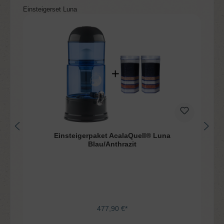
Produktgalerie überspringen
Einsteigerset Luna
Einsteigerpaket AcalaQuell® Luna
Blau/Anthrazit
477,90 €*