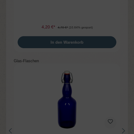
4,20 €*
4,70 €*
(10.64% gespart)
In den Warenkorb
Produktgalerie überspringen
Glas-Flaschen