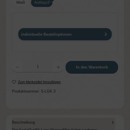
Weiß
Anthrazit
individuelle Bestelloptionen
Produkt Anzahl: Gib den gewünschten Wert ein oder benutze die Schaltflächen um die 
In den Warenkorb
Zum Merkzettel hinzufügen
Produktnummer:
S-LGK.3
Beschreibung
Der AcalaQuell® Luna Wasserfilter liefert sauberes