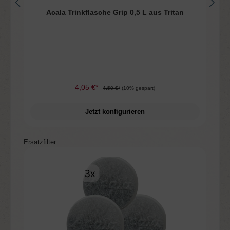
n
Acala Trinkflasche Grip 0,5 L aus Tritan
4,05 €*
4,50 €*
(10% gespart)
Jetzt konfigurieren
Produktgalerie überspringen
Ersatzfilter