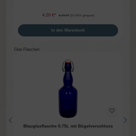
4,20 €*
4,70 €*
(10.64% gespart)
In den Warenkorb
Produktgalerie überspringen
Glas-Flaschen
Blauglasflasche 0.75L mit Bügelverschluss