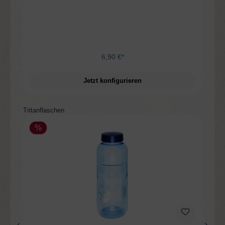
6,90 €*
Jetzt konfigurieren
Produktgalerie überspringen
Tritanflaschen
%