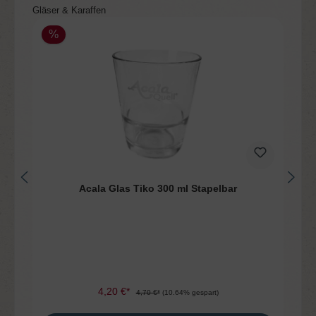
Produktgalerie überspringen
Gläser & Karaffen
%
Acala Glas Tiko 300 ml Stapelbar
4,20 €*
4,70 €*
(10.64% gespart)