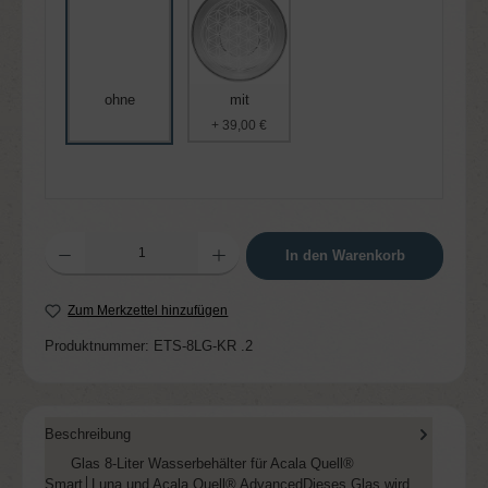
ohne
mit
+ 39,00 €
Produkt Anzahl: Gib den gewünschten Wert ein oder benutze die Schaltflächen um die 
In den Warenkorb
Zum Merkzettel hinzufügen
Produktnummer:
ETS-8LG-KR .2
Beschreibung
Glas 8-Liter Wasserbehälter für Acala Quell®
Smart│Luna und Acala Quell® AdvancedDieses Glas wird