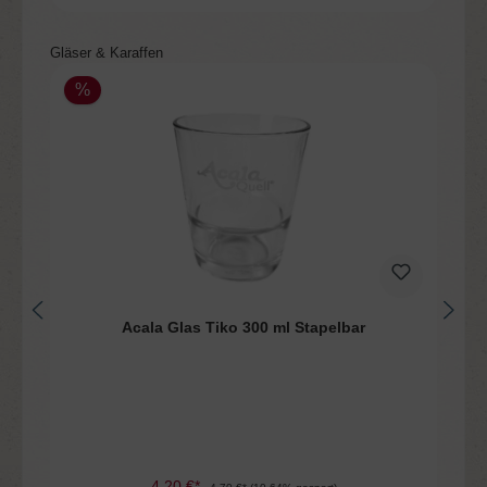
Produktgalerie überspringen
Gläser & Karaffen
%
Acala Glas Tiko 300 ml Stapelbar
4,20 €*